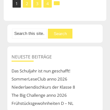
Seitennummerierung
1
2
3
4
der
Beiträge
NEUESTE BEITRÄGE
Das Schuljahr ist nun geschafft!
SommerLeseClub anno 2026
Niederlaendischkurs der Klasse 8
The Big Challenge anno 2026
Frühstücksgewohnheiten D – NL