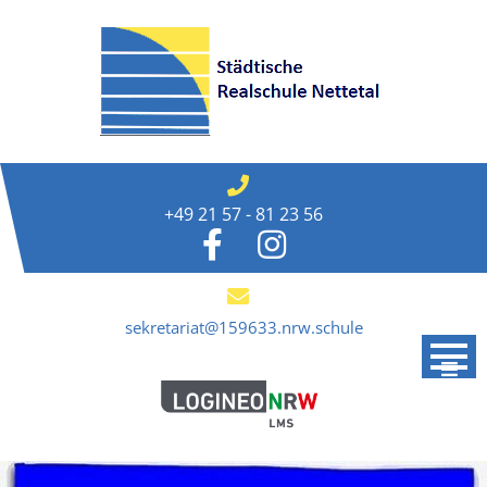
Skip
to
content
+49 21 57 - 81 23 56
sekretariat@159633.nrw.schule