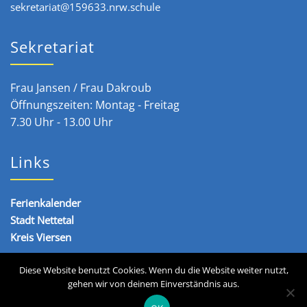
sekretariat@159633.nrw.schule
Sekretariat
Frau Jansen / Frau Dakroub
Öffnungszeiten: Montag - Freitag
7.30 Uhr - 13.00 Uhr
Links
Ferienkalender
Stadt Nettetal
Kreis Viersen
Diese Website benutzt Cookies. Wenn du die Website weiter nutzt,
gehen wir von deinem Einverständnis aus.
Copyright © 2020 - 2026 Städtische Realschule Nettetal