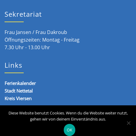
Sekretariat
Frau Jansen / Frau Dakroub
Öffnungszeiten: Montag - Freitag
7.30 Uhr - 13.00 Uhr
Links
Ferienkalender
Stadt Nettetal
Kreis Viersen
Diese Website benutzt Cookies. Wenn du die Website weiter nutzt,
gehen wir von deinem Einverständnis aus.
Copyright © 2020 - 2026 Städtische Realschule Nettetal
OK