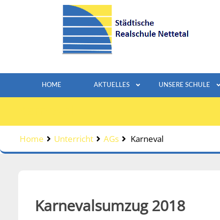
Skip
to
content
HOME
AKTUELLES
UNSERE SCHULE
Karneval
Home
Unterricht
AGs
Karneval
Karnevalsumzug 2018