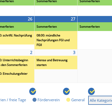
merferien
Sommerferien
Sommerferien
19
20
26
2026-
(2
27
2026-
(2
staltung)
08-
Veranstaltungen)
08-
Veranstaltungen)
merferien
Sommerferien
Sommerferien
26
27
0: schriftl. Nachprüfung
08:00: mündliche
Nachprüfungen FGI und
FGII
2
2026-
(2
3
2026-
(1
09-
Veranstaltungen)
09-
Veranstaltung)
0: Unterrichtsbeginn
Mensa und Betreuung
02
03
 den Sommerferien
starten
0: Einschulungsfeier
ien / freie Tage
Förderverein
General
Alle Kategor