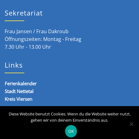
Sekretariat
Frau Jansen / Frau Dakroub
Öffnungszeiten: Montag - Freitag
7.30 Uhr - 13.00 Uhr
Links
Ferienkalender
Stadt Nettetal
Kreis Viersen
Diese Website benutzt Cookies. Wenn du die Website weiter nutzt,
gehen wir von deinem Einverständnis aus.
Copyright © 2020 - 2026 Städtische Realschule Nettetal
OK