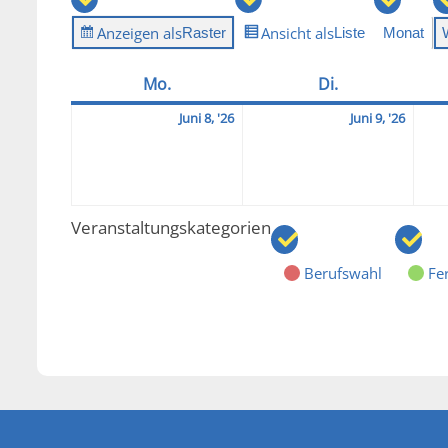
Anzeigen als
Ansicht als
Raster
Liste
Monat
Mo.
Montag
Di.
Dienstag
2026-
2026-
Juni 8, '26
Juni 9, '26
06-
06-
08
09
Veranstaltungskategorien
Berufswahl
Fer