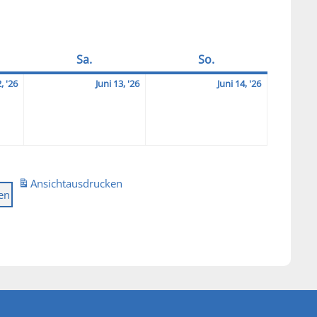
ag
Sa.
Samstag
So.
Sonntag
2026-
2026-
2026-
, '26
Juni 13, '26
Juni 14, '26
06-
06-
06-
12
13
14
Ansicht
ausdrucken
ien