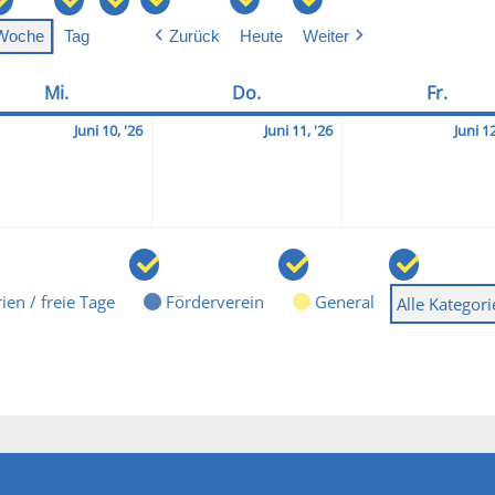
Woche
Tag
Zurück
Heute
Weiter
Mi.
Mittwoch
Do.
Donnerstag
Fr.
Freit
2026-
2026-
Juni 10, '26
Juni 11, '26
Juni 12
06-
06-
10
11
ien / freie Tage
Förderverein
General
Alle Kategor