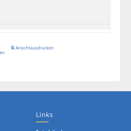
Ansicht
ausdrucken
ien
Links