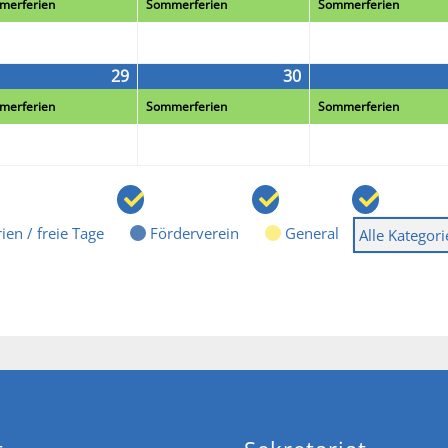
merferien
Sommerferien
Sommerferien
22
23
29
2026-
(1
30
2026-
(1
staltung)
07-
Veranstaltung)
07-
Veranstaltung)
merferien
Sommerferien
Sommerferien
29
30
ien / freie Tage
Förderverein
General
Alle Kategor