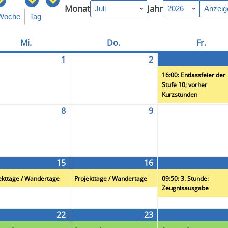
Monat
Jahr
Woche
Tag
Mi.
Mittwoch
Do.
Donnerstag
Fr.
Freit
1
2026-
2
2026-
staltung)
07-
07-
16:00: Entlassfeier der
01
02
Stufe 10; vorher
Kurzstunden
8
2026-
9
2026-
staltung)
07-
07-
08
09
15
2026-
(1
16
2026-
(1
07-
Veranstaltung)
07-
Veranstaltung)
ekttage / Wandertage
Projekttage / Wandertage
09:50: 3. Stunde:
15
16
Zeugnisausgabe
22
2026-
(1
23
2026-
(1
staltung)
07-
Veranstaltung)
07-
Veranstaltung)